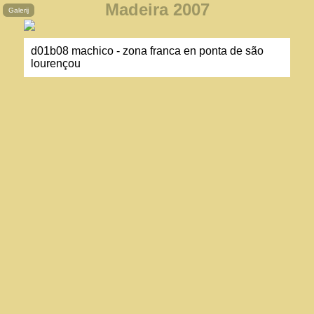
Madeira 2007
d01b08 machico - zona franca en ponta de são
lourençou